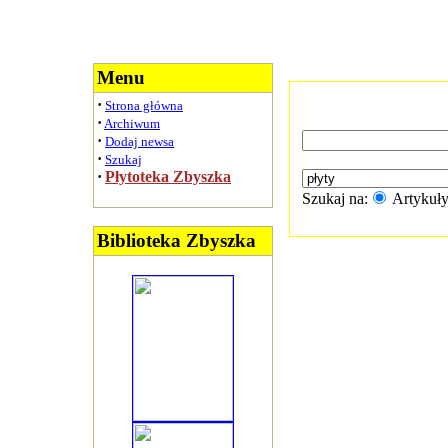
Menu
·
Strona główna
·
Archiwum
·
Dodaj newsa
·
Szukaj
·
Płytoteka Zbyszka
Szukaj na:
Artykuł
Biblioteka Zbyszka