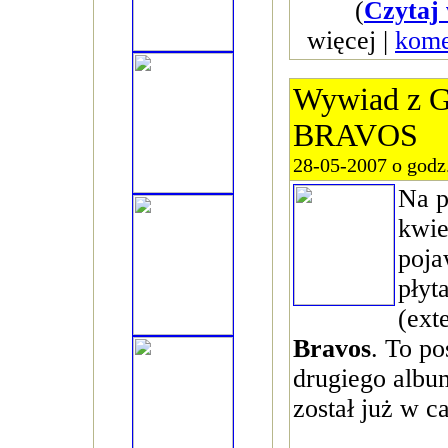
(
Czytaj 
więcej |
kome
Wywiad z G
BRAVOS
28-05-2007 o godz
Na p
kwie
poja
płyt
(ext
Bravos
. To p
drugiego albu
został już w c