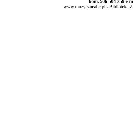
kom. 506-504-359 e-m
www.muzyczneabc.pl - Biblioteka Zby