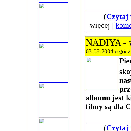
(
Czytaj 
więcej |
kome
NADIYA - w
03-08-2004 o godz
Pi
sko
nas
prz
albumu jest k
filmy są dla C
(
Czytaj 