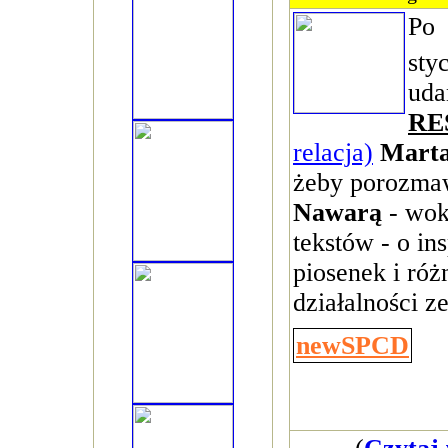
Po
sty
uda
RE
relacja)
Mart
żeby porozma
Nawarą
- woka
tekstów - o in
piosenek i róż
działalności z
newSPCD