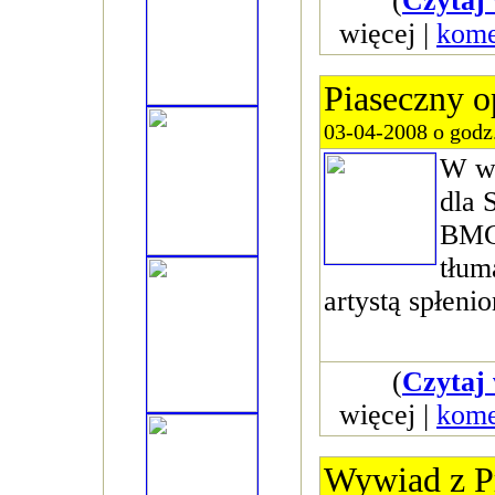
(
Czytaj 
więcej |
kome
Piaseczny o
03-04-2008 o godz
W w
dla 
BM
tłum
artystą spłeni
(
Czytaj 
więcej |
kome
Wywiad z P