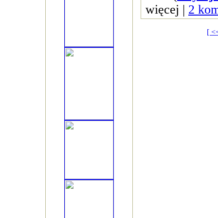
więcej |
2 kom
[ <