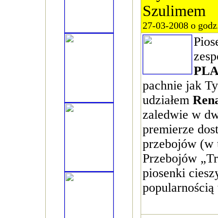
Szulimem
27-03-2008 o godz
Pios
zesp
PL
pachnie jak T
udziałem
Ren
zaledwie w dw
premierze dosta
przebojów (w 
Przebojów „Tró
piosenki ciesz
popularnością 