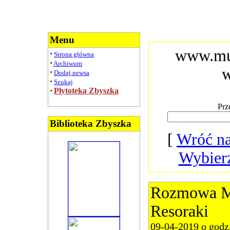
Menu
www.muz
·
Strona główna
·
Archiwum
·
Dodaj newsa
·
Szukaj
·
Płytoteka Zbyszka
Prz
Biblioteka Zbyszka
[
Wróć na
Wybier
Rozmowa Ma
Resoraki
09-04-2019 o godz