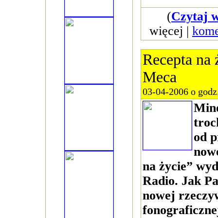
(
Czytaj w
więcej |
kome
Recepta na 
Meca
03-04-2006 o godz
Minę
troc
od 
now
na życie” wyd
Radio. Jak Pa
nowej rzeczyw
fonograficzne