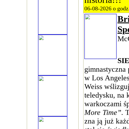
06-08-2026 o godz
Br
Sp
McC
SI
gimnastyczna 
w Los Angeles.
Weiss wślizguj
teledysku, na
warkoczami 
More Time”
. 
zna ją już każ