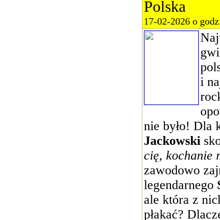
Polska
17-02-2026 o godz
Naj
gwi
pol
i n
roc
opo
nie było! Dla
Jackowski
sk
cię, kochanie
zawodowo zajm
legendarnego
ale która z ni
płakać? Dlac