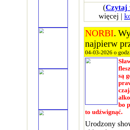
(
Czytaj 
więcej |
k
NORBI
. Wy
najpierw pr
04-03-2026 o godz
Sław
fles
są g
pra
czaj
alko
bo p
to udźwignąć.
Urodzony sho