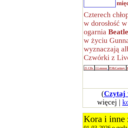
mię
Czterech chło
w dorosłość w
ogarnia
Beatl
w życiu Gunna
wyznaczają al
Czwórki z Liv
25 CDs
J.Lennon
P.McCartney
(
Czytaj 
więcej |
k
Kora i inne
01-03-2026 o godz