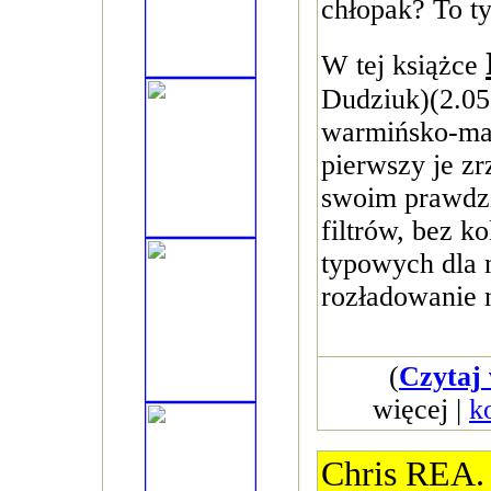
chłopak? To ty
W tej książce
Dudziuk)(2.05
warmińsko-maz
pierwszy je zr
swoim prawdz
filtrów, bez k
typowych dla 
rozładowanie 
(
Czytaj 
więcej |
k
Chris REA. 