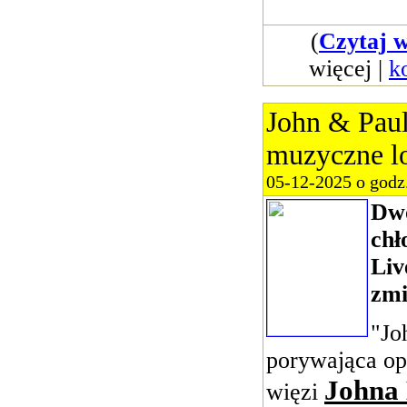
(
Czytaj w
więcej |
k
John & Paul
muzyczne lo
05-12-2025 o godz
Dw
chł
Liv
zmi
"Jo
porywająca op
Johna
więzi