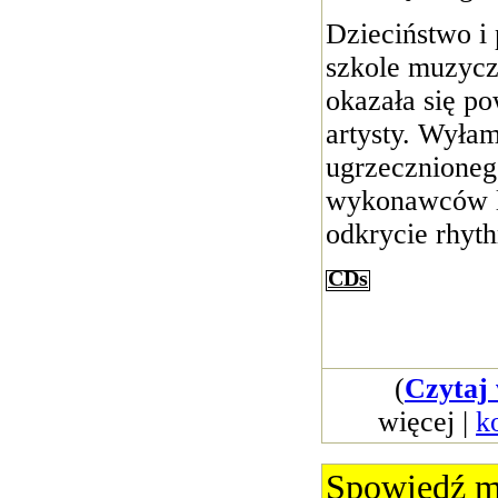
Dzieciństwo i
szkole muzyczn
okazała się p
artysty. Wyłam
ugrzecznioneg
wykonawców la
odkrycie rhyt
CDs
(
Czytaj 
więcej |
k
Spowiedź m