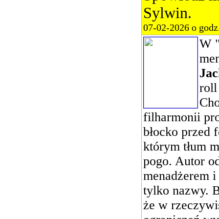
Sylwin.
07-02-2026 o godz
W "
men
Jac
roll
Cho
filharmonii pr
błocko przed 
którym tłum m
pogo. Autor od 
menadżerem i 
tylko nazwy. B
że w rzeczywi