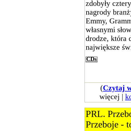
zdobyły czter
nagrody branż
Emmy, Grammy
własnymi sło
drodze, która 
największe św
CDs
(
Czytaj w
więcej |
k
PRL. Przebo
Przeboje - t