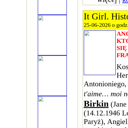
It Girl. His
25-06-2026 o godz
AN
KT
SI
FR
Kos
Her
Antonioniego,
t'aime… moi n
Birkin
(Jane 
(14.12.1946 L
Paryż), Angielk