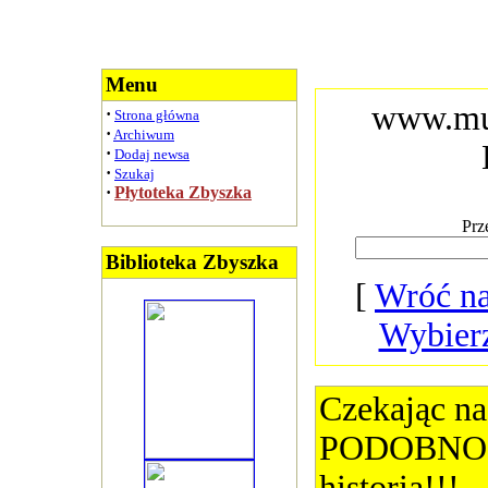
Menu
www.muz
·
Strona główna
·
Archiwum
·
Dodaj newsa
·
Szukaj
·
Płytoteka Zbyszka
Prz
Biblioteka Zbyszka
[
Wróć na
Wybier
Czekając na
PODOBNO 
historia!!!