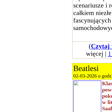
scenariusze i 
całkiem niezł
fascynujących
samochodowy
(
Czytaj 
więcej |
1
Beatlesi
02-03-2026 o godz
Kla
powi
poko
w li
Saab