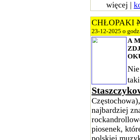
więcej |
k
CHŁOPAKI
23-12-2025 o godz
A 
ZD
OK
Nie
tak
Staszczyko
Częstochowa),
najbardziej z
rockandrollow
piosenek, które
polskiej muzy