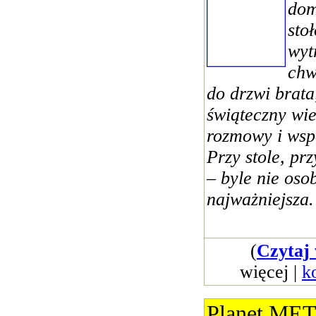
dom
sto
wyt
chw
do drzwi brata
świąteczny wi
rozmowy i wsp
Przy stole, prz
– byle nie oso
najważniejsza.
(
Czytaj 
więcej |
k
Planet MET