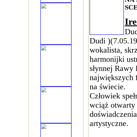
SCE
Ir
Dud
Dudi )(7.05.1
wokalista, skr
harmonijki ust
słynnej Rawy 
największych 
na świecie.
Człowiek spełn
wciąż otwarty
doświadczenia
artystyczne.