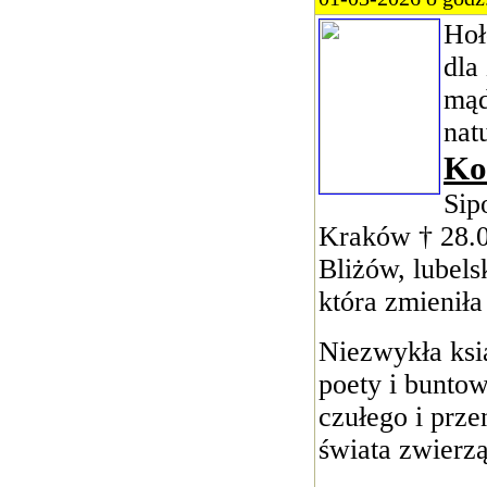
Hoł
dla
mąd
nat
Ko
Sip
Kraków † 28.0
Bliżów, lubels
która zmienił
Niezwykła ksią
poety i bunto
czułego i prz
świata zwierzą