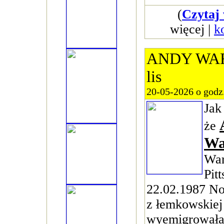
(
Czytaj 
więcej |
k
ANDY WAR
lis
20-05-2026 o godz
Jak 
że
Wa
War
Pit
22.02.1987 N
z łemkowskiej 
wyemigrowała