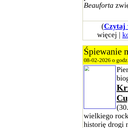
Beauforta
zwię
(
Czytaj 
więcej |
k
Śpiewanie m
08-02-2026 o godz
Pie
bio
Kr
Cu
(30
wielkiego roc
historię drogi 