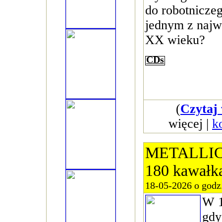
do robotniczeg
jednym z najw
XX wieku?
CDs
(
Czytaj 
więcej |
k
METALLICA
180 kawałk
18-05-2026 o godz
W 1
gdy