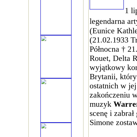
1 l
legendarna ar
(Eunice Kath
(21.02.1933 T
Północna † 21.
Rouet, Delta R
wyjątkowy kon
Brytanii, któr
ostatnich w jej
zakończeniu wy
muzyk
Warren
scenę i zabrał
Simone zostawi