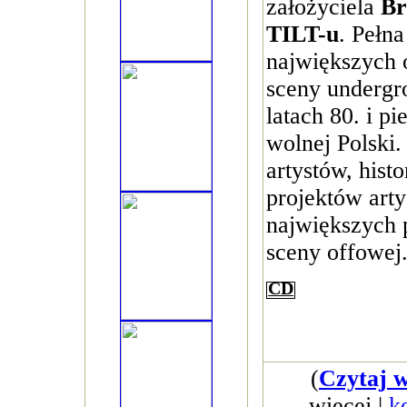
założyciela
Br
TILT-u
. Pełna
największych 
sceny undergr
latach 80. i p
wolnej Polski.
artystów, hist
projektów arty
największych 
sceny offowej
CD
(
Czytaj w
więcej |
k