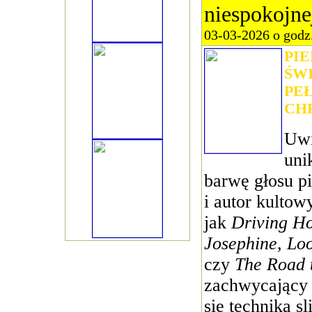
niespokojne
03-03-2026 o godz
PI
ŚW
PE
CH
Uwi
uni
barwę głosu p
i autor kultow
jak
Driving Ho
Josephine, Lo
czy
The Road 
zachwycający 
się techniką s