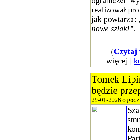
ograniczeń wym
realizował pro
jak powtarza:
nowe szlaki”
.
(
Czytaj 
więcej |
k
Tomek Lipiń
będzie prze
29-01-2026 o godz
Sza
smu
kom
Par