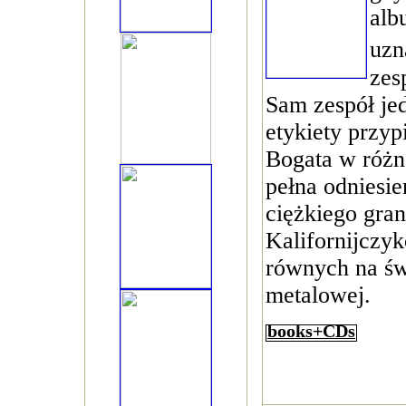
alb
uzn
zes
Sam zespół je
etykiety przy
Bogata w różn
pełna odniesi
ciężkiego gran
Kalifornijczy
równych na św
metalowej.
books+CDs