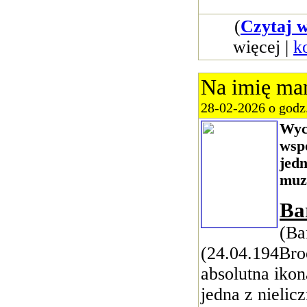
(
Czytaj w
więcej |
k
Na imię m
28-02-2026 o godz
Wyc
wsp
jedn
muz
Ba
(Ba
(24.04.194Bro
absolutna ikon
jedna z nielic