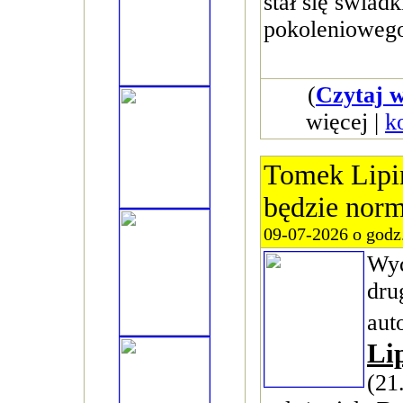
stał się świad
pokolenioweg
(
Czytaj w
więcej |
k
Tomek Lipiń
będzie norm
09-07-2026 o godz
Wy
dru
aut
Li
(21