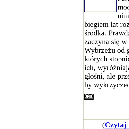
moc
nim
biegiem lat ro
środka. Prawd
zaczyna się w
Wybrzeżu od g
których stopn
ich, wyróżniaj
głośni, ale pr
by wykrzyczeć
CD
(
Czytaj 