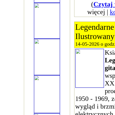
(
Czytaj 
więcej |
k
Legendarne 
Ilustrowan
14-05-2026 o godz
Ksi
Leg
git
wsp
XX 
pro
1950 - 1969, z
wygląd i brzmi
elektrycznych,