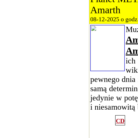
Amarth
08-12-2025 o godz
Mu
A
Am
ich
wik
pewnego dnia n
samą determina
jedynie w pot
i niesamowitą 
CD