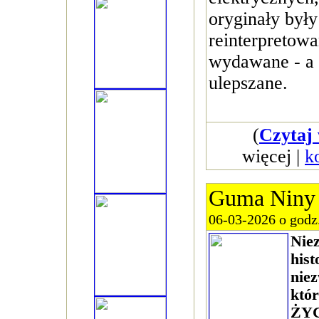
oryginały były
reinterpretow
wydawane - a
ulepszane.
(
Czytaj 
więcej |
k
Guma Niny
06-03-2026 o godz
Nie
hist
niez
któ
ŻYC