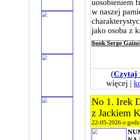
uosobieniem fr
w naszej pamię
charakterysty
jako osoba z k
book Serge Gain
(
Czytaj 
więcej |
k
No 1. Irek
z Jackiem 
22-05-2026 o godz
NU
NA