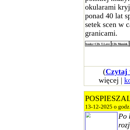
okularami kryj
ponad 40 lat s
setek scen w c
granicami.
books+CDs T.Love
CDs Muniek
(
Czytaj 
więcej |
k
POSPIESZA
13-12-2025 o godz
Po 
roz