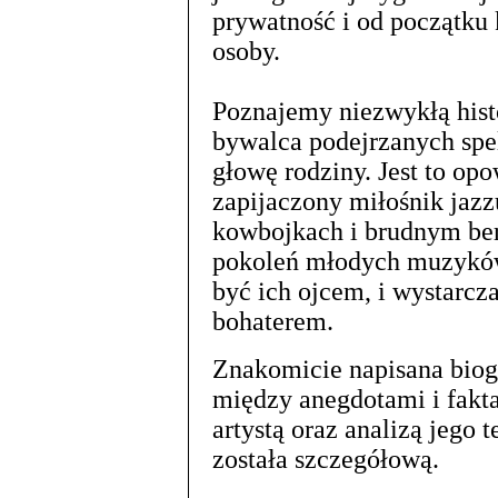
prywatność i od początku 
osoby.
Poznajemy niezwykłą hist
bywalca podejrzanych spe
głowę rodziny. Jest to op
zapijaczony miłośnik jazz
kowbojkach i brudnym berec
pokoleń młodych muzyków 
być ich ojcem, i wystarcza
bohaterem.
Znakomicie napisana biog
między anegdotami i fakt
artystą oraz analizą jego 
została szczegółową.