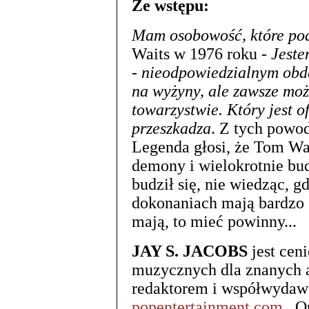
Ze wstępu:
Mam osobowość, które pod
Waits w 1976 roku -
Jeste
- nieodpowiedzialnym obda
na wyżyny, ale zawsze moż
towarzystwie. Który jest of
przeszkadza
. Z tych powod
Legenda głosi, że Tom Wai
demony i wielokrotnie bud
budził się, nie wiedząc, g
dokonaniach mają bardzo s
mają, to mieć powinny...
JAY S. JACOBS
jest cen
muzycznych dla znanych 
redaktorem i współwydaw
popentertainment.com
. O