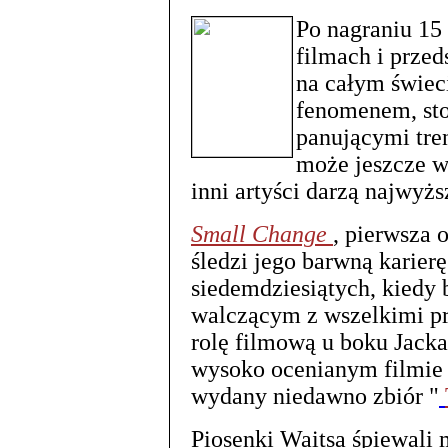
Po nagraniu 15
filmach i przed
na całym świec
fenomenem, sto
panującymi tre
może jeszcze wa
inni artyści darzą najwy
Small Change
, pierwsza 
śledzi jego barwną karier
siedemdziesiątych, kiedy 
walczącym z wszelkimi pr
rolę filmową u boku Jacka
wysoko ocenianym filmie
wydany niedawno zbiór "
Piosenki Waitsa śpiewali 