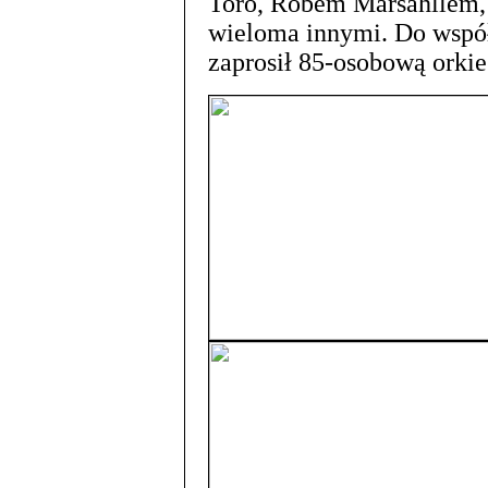
Toro, Robem Marsahllem,
wieloma innymi. Do wspó
zaprosił 85-osobową orkies