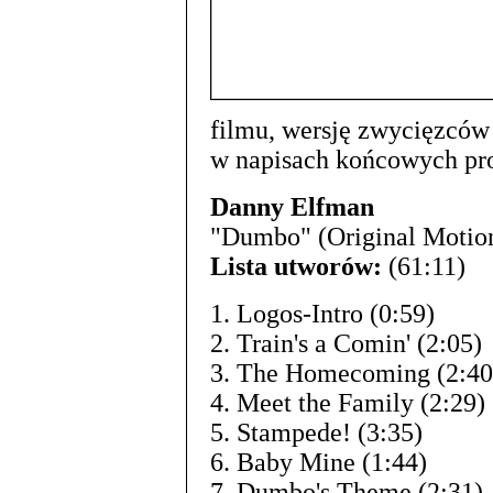
filmu, wersję zwycięzcó
w napisach końcowych pro
Danny Elfman
"Dumbo" (Original Motion
Lista utworów:
(61:11)
1. Logos-Intro (0:59)
2. Train's a Comin' (2:05)
3. The Homecoming (2:40
4. Meet the Family (2:29)
5. Stampede! (3:35)
6. Baby Mine (1:44)
7. Dumbo's Theme (2:31)