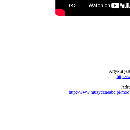
Artykuł je
http:/
Adre
http://www.muzyczneabc.pl/mod