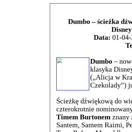
Dumbo – ścieżka dźw
Disney
Data:
01-04-
T
Dumbo
– nowa
klasyka Disne
(„Alicja w Kra
Czekolady”) j
Ścieżkę dźwiękową do wi
czterokrotnie nominowan
Timem Burtonem
znany 
Santem, Samem Raimi, Pe