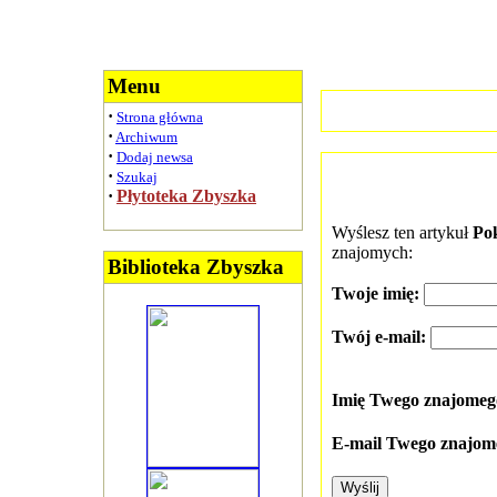
Menu
·
Strona główna
·
Archiwum
·
Dodaj newsa
·
Szukaj
·
Płytoteka Zbyszka
Wyślesz ten artykuł
Pok
znajomych:
Biblioteka Zbyszka
Twoje imię:
Twój e-mail:
Imię Twego znajome
E-mail Twego znajom