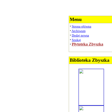
Menu
·
Strona główna
·
Archiwum
·
Dodaj newsa
·
Szukaj
·
Płytoteka Zbyszka
Biblioteka Zbyszka