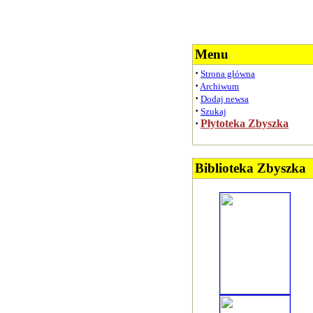
Menu
·
Strona główna
·
Archiwum
·
Dodaj newsa
·
Szukaj
·
Płytoteka Zbyszka
Biblioteka Zbyszka