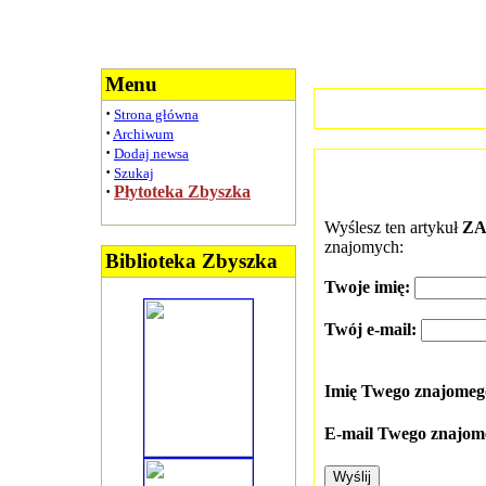
Menu
·
Strona główna
·
Archiwum
·
Dodaj newsa
·
Szukaj
·
Płytoteka Zbyszka
Wyślesz ten artykuł
ZAZ
znajomych:
Biblioteka Zbyszka
Twoje imię:
Twój e-mail:
Imię Twego znajome
E-mail Twego znajom