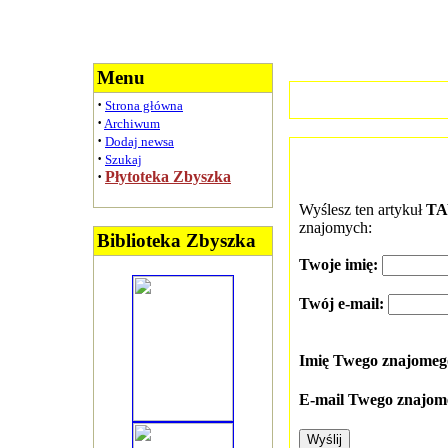
Menu
·
Strona główna
·
Archiwum
·
Dodaj newsa
·
Szukaj
·
Płytoteka Zbyszka
Wyślesz ten artykuł
TA
znajomych:
Biblioteka Zbyszka
Twoje imię:
Twój e-mail:
Imię Twego znajome
E-mail Twego znajom