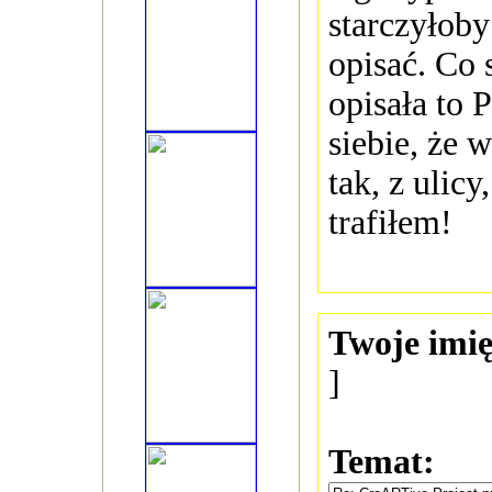
starczyłoby
opisać. Co s
opisała to 
siebie, że 
tak, z ulicy
trafiłem!
Twoje imię
]
Temat: