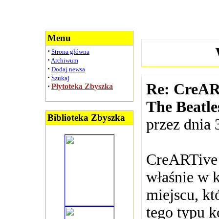
Menu
·
Strona główna
·
Archiwum
·
Dodaj newsa
·
Szukaj
Re: CreART
·
Płytoteka Zbyszka
The Beatle
Biblioteka Zbyszka
przez dnia 
CreARTive 
właśnie w 
miejscu, kt
tego typu ko