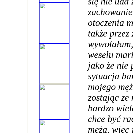
się nie uda
zachowanie 
otoczenia m
także przez 
wywołałam,
weselu mari
jako że nie 
sytuacja ba
mojego męż
zostając ze
bardzo wiel
chce być ra
męża, więc 