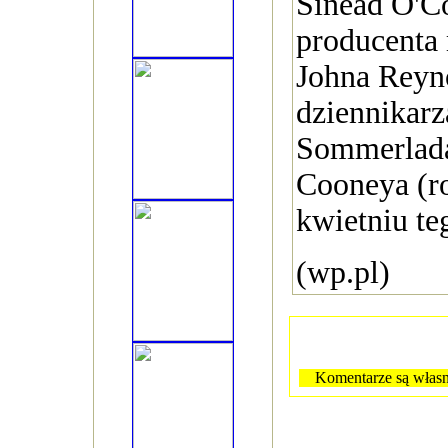
Sinead O'C
producenta
Johna Reyn
dziennikarz
Sommerlada
Cooneya (r
kwietniu te
(wp.pl)
Komentarze są własn