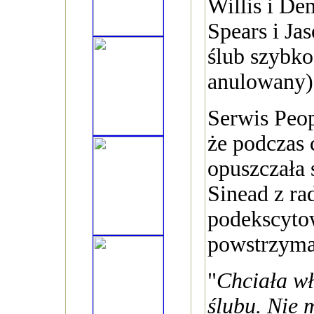
Willis i De
Spears i Ja
ślub szybko
anulowany)
Serwis Peo
że podczas 
opuszczała
Sinead z rad
podekscytow
powstrzyma
"
Chciała wł
ślubu. Nie 