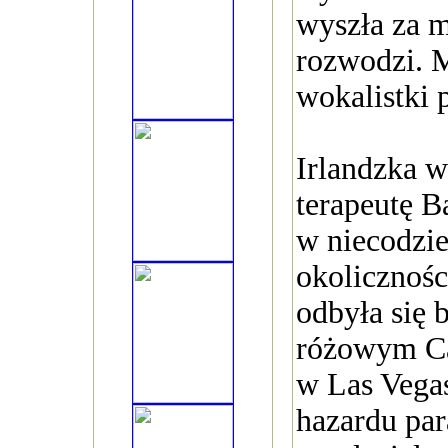
wyszła za m
rozwodzi. 
wokalistki 
Irlandzka w
terapeutę B
w niecodzi
okolicznośc
odbyła się
różowym Ca
w Las Vegas
hazardu pa