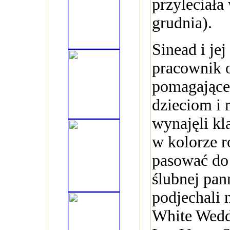
przyleciała
grudnia).
Sinead i jej
pracownik 
pomagające
dzieciom i 
wynajęli k
w kolorze 
pasować do
ślubnej pan
podjechali 
White Wedd