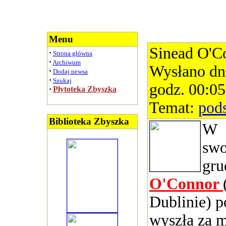
Menu
Sinead O'C
·
Strona główna
·
Archiwum
Wysłano dn
·
Dodaj newsa
·
Szukaj
godz. 00:05
·
Płytoteka Zbyszka
Temat:
pod
Biblioteka Zbyszka
W
swo
gru
O'Connor
Dublinie) p
wyszła za m