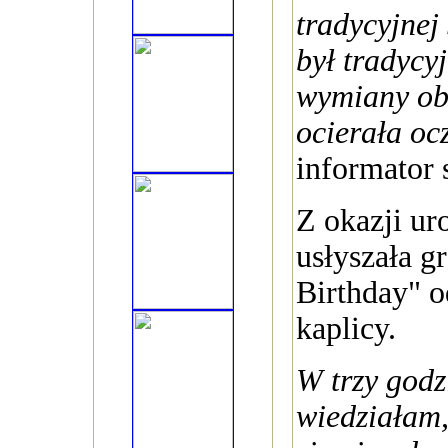
tradycyjnej 
był tradycy
wymiany obr
ocierała ocz
informator 
Z okazji ur
usłyszała 
Birthday" 
kaplicy.
W trzy godz
wiedziałam,