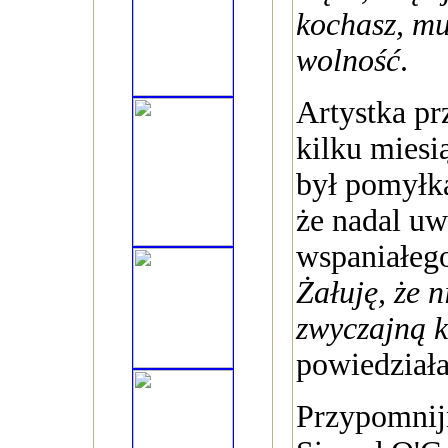
kochasz, mu
wolność
.
Artystka pr
kilku mies
był pomyłką
że nadal uw
wspaniałeg
Żałuję, że n
zwyczajną k
powiedziała
Przypomnij