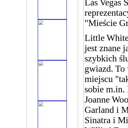
Las Vegas S
reprezentac
"Mieście G
Little Whi
jest znane 
szybkich śl
gwiazd. To
miejscu "ta
sobie m.in
Joanne Woo
Garland i 
Sinatra i M