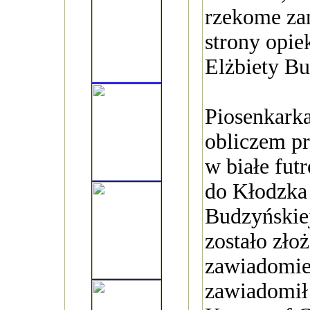
rzekome za
strony opiek
Elżbiety Bu
Piosenkarka
obliczem pr
w białe futr
do Kłodzka
Budzyńskiej
zostało zło
zawiadomie
zawiadomił