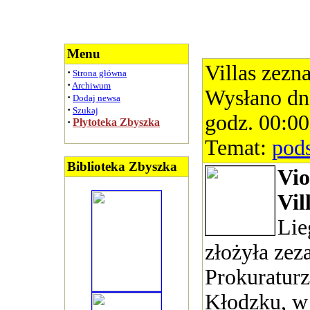
Menu
Villas zezna
·
Strona główna
·
Archiwum
Wysłano dn
·
Dodaj newsa
·
Szukaj
godz. 00:00
·
Płytoteka Zbyszka
Temat:
pod
Biblioteka Zbyszka
Vio
Vil
Lie
złożyła zez
Prokuratur
Kłodzku, w