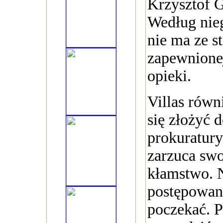
Krzysztof 
Według nieg
nie ma ze s
zapewnione
opieki.
Villas równ
się złożyć 
prokuratury
zarzuca sw
kłamstwo. 
postępowani
poczekać. P