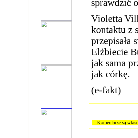
sprawdzić o
Violetta Vil
kontaktu z 
przepisała 
Elżbiecie B
jak sama pr
jak córkę.
(e-fakt)
Komentarze są własn