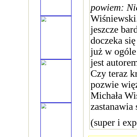
powiem: N
Wiśniewski.
jeszcze bar
doczeka się 
już w ogóle
jest autore
Czy teraz k
pozwie wię
Michała Wi
zastanawia 
(super i exp