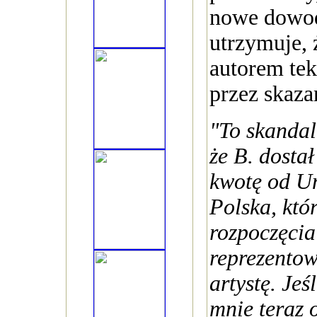
nowe dowo
utrzymuje, ż
autorem te
przez skaza
"To skandal!
że B. dosta
kwotę od U
Polska, kt
rozpoczęcia
reprezentow
artystę. Jeś
mnie teraz 