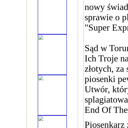
nowy świad
sprawie o p
"Super Expr
Sąd w Torun
Ich Troje na
złotych, za
piosenki p
Utwór, któr
splagiatowa
End Of The
Piosenkarz 