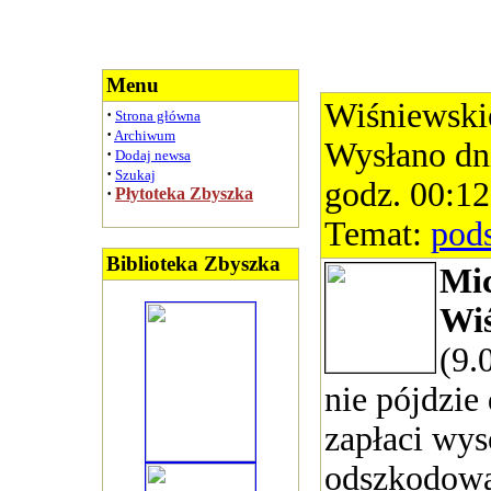
Menu
Wiśniewski
·
Strona główna
·
Archiwum
Wysłano dn
·
Dodaj newsa
·
Szukaj
godz. 00:12
·
Płytoteka Zbyszka
Temat:
pod
Biblioteka Zbyszka
Mi
Wiś
(9.
nie pójdzie 
zapłaci wy
odszkodowan