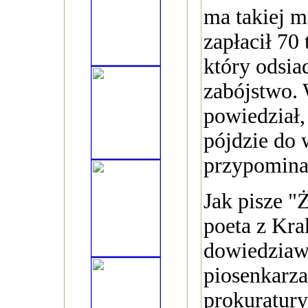
ma takiej m
zapłacił 70
który odsia
zabójstwo.
powiedział,
pójdzie do 
przypomina 
Jak pisze "
poeta z Kra
dowiedziaws
piosenkarza,
prokuratury