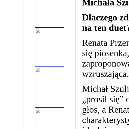
Michała Sz
Dlaczego zd
na ten duet
Renata Prze
się piosenka
zaproponowa
wzruszająca.
Michał Szul
„prosił się” 
głos, a Rena
charakterys