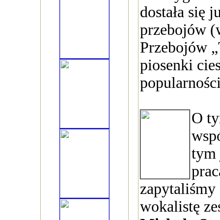
dostała się ju
przebojów (
Przebojów „T
piosenki cie
popularności
O ty
wspó
tym 
prac
zapytaliśmy
wokalistę ze