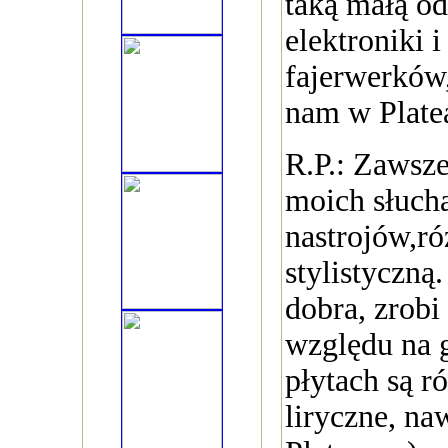
taką małą od
elektroniki 
fajerwerków,
nam w Platea
R.P.: Zawsz
moich słuch
nastrojów,r
stylistyczną.
dobra, zrobi
względu na 
płytach są r
liryczne, naw