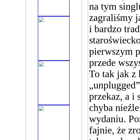
na tym sing
zagraliśmy j
i bardzo tra
staroświecko
pierwszym pla
przede wszys
To tak jak z
„unplugged”
przekaz, a 
chyba nieźle
wydaniu. Po
fajnie, że z