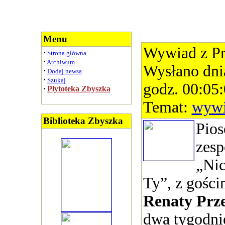
Menu
Wywiad z P
·
Strona główna
·
Archiwum
Wysłano dni
·
Dodaj newsa
·
Szukaj
godz. 00:05
·
Płytoteka Zbyszka
Temat:
wyw
Biblioteka Zbyszka
Pios
zes
„Nic
Ty”, z gośc
Renaty Pr
dwa tygodni