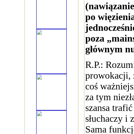
(nawiązanie
po więzienia
jednocześni
poza „mains
głównym nu
R.P.: Rozumi
prowokacji,
coś ważniejsz
za tym niezł
szansa trafi
słuchaczy i z
Sama funkcj