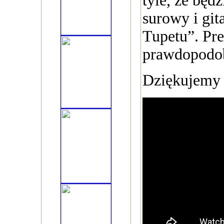
tyle, że będz
surowy i git
Tupetu”. Pre
prawdopodobn
Dziękujemy