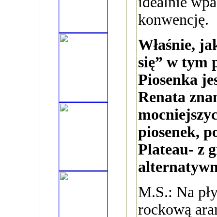
idealnie wpa
konwencję.
Właśnie, jak
się” w tym 
Piosenka jes
Renata znan
mocniejszyc
piosenek, p
Plateau- z 
alternatywn
M.S.: Na pł
rockową aran