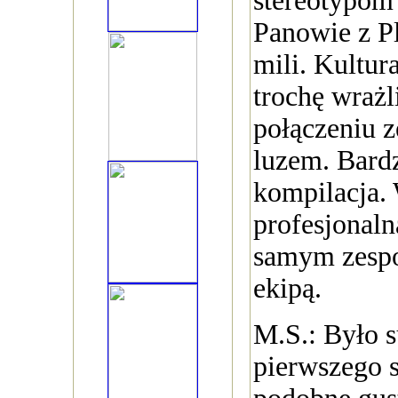
stereotypom
Panowie z Pl
mili. Kultura
trochę wrażl
połączeniu 
luzem. Bard
kompilacja.
profesjonaln
samym zespoł
ekipą.
M.S.: Było s
pierwszego 