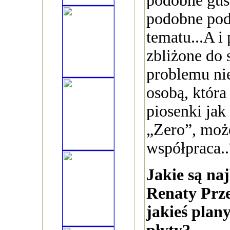
podobne gus
podobne pod
tematu...A i
zbliżone do s
problemu nie
osobą, która
piosenki jak
„Zero”, może
współpraca..
Jakie są naj
Renaty Prz
jakieś plan