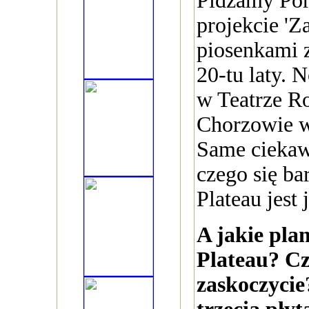
Pidżamy Por
projekcie 'Z
piosenkami z
20-tu laty. 
w Teatrze R
Chorzowie w
Same ciekaw
czego się ba
Plateau jest 
A jakie pla
Plateau? C
zaskoczycie