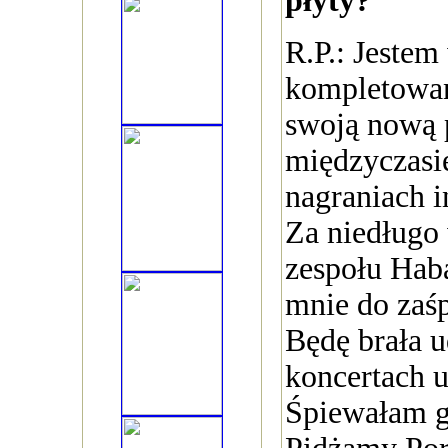
płyty?
R.P.: Jestem
kompletowan
swoją nową 
międzyczasie
nagraniach i
Za niedługo
zespołu Haba
mnie do zaśp
Będę brała u
koncertach 
Śpiewałam g