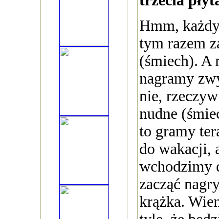
trzecia płyt
Hmm, każdy 
tym razem 
(śmiech). A 
nagramy zwy
nie, rzeczyw
nudne (śmiec
to gramy te
do wakacji, 
wchodzimy d
zacząć nagry
krążka. Wiem