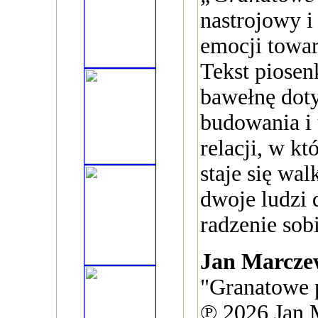
nastrojowy i
emocji towar
Tekst piosen
bawełnę dot
budowania i
relacji, w kt
staje się wa
dwoje ludzi 
radzenie sob
Jan Marcze
"Granatowe 
℗ 2026 Jan 