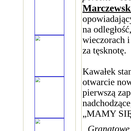
Marczewsk
opowiadający
na odległość
wieczorach i 
za tęsknotę.
Kawałek stan
otwarcie now
pierwszą za
nadchodzące
„MAMY SIĘ
„Granatowe