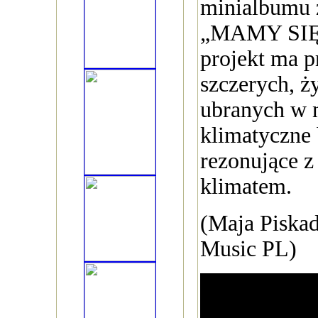
minialbumu 
„MAMY SIĘ
projekt ma p
szczerych, ż
ubranych w 
klimatyczne 
rezonujące 
klimatem.
(Maja Piskad
Music PL)