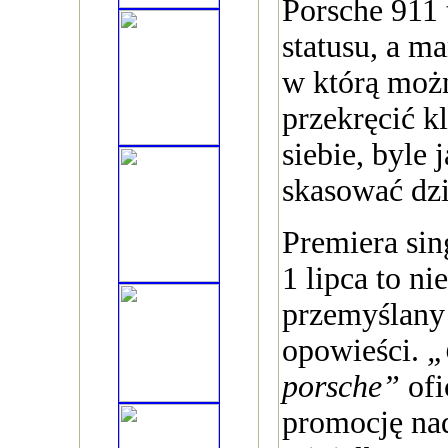
Porsche 911 
statusu, a m
w którą możn
przekręcić k
siebie, byle 
skasować dzi
Premiera sin
1 lipca to nie
przemyślany
opowieści.
„
porsche”
ofi
promocję na