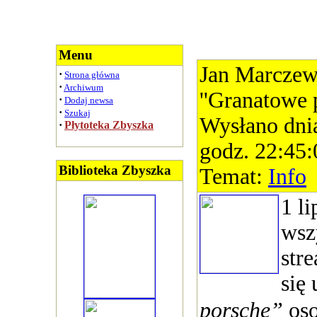
Menu
Jan Marczews
·
Strona główna
·
Archiwum
''Granatowe 
·
Dodaj newsa
·
Szukaj
Wysłano dni
·
Płytoteka Zbyszka
godz. 22:45:
Biblioteka Zbyszka
Temat:
Info
1 l
wsz
str
się
porsche”
oso