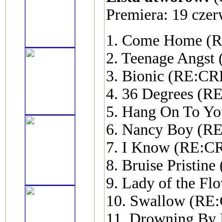
Premiera: 19 cze
1. Come Home (
2. Teenage Angs
3. Bionic (RE:C
4. 36 Degrees (
5. Hang On To Y
6. Nancy Boy (
7. I Know (RE:
8. Bruise Prist
9. Lady of the 
10. Swallow (R
11. Drowning B