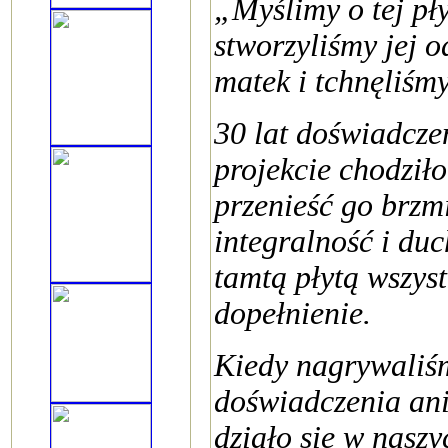
„Myślimy o tej pły
stworzyliśmy jej 
matek i tchnęliśm
30 lat doświadcze
projekcie chodził
przenieść go brzm
integralność i duc
tamtą płytą wszyst
dopełnienie.
Kiedy nagrywaliśm
doświadczenia ani 
działo się w naszy