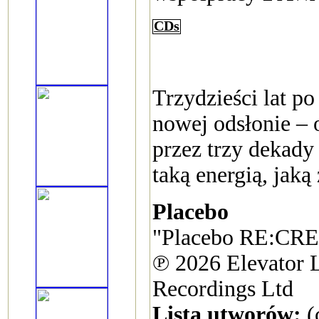
CDs
Trzydzieści lat p
nowej odsłonie –
przez trzy dekady
taką energią, jaką 
Placebo
"Placebo RE:CR
℗ 2026 Elevator L
Recordings Ltd
Lista utworów:
(