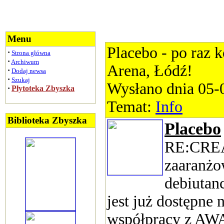
Menu
Placebo - po raz k
·
Strona główna
·
Archiwum
Arena, Łódź!
·
Dodaj newsa
·
Szukaj
Wysłano dnia 05-
·
Płytoteka Zbyszka
Temat:
Info
Biblioteka Zbyszka
Placebo
RE:CREA
zaaranżo
debiutan
jest już dostępne
współpracy z AW