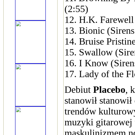
(2:55)
12. H.K. Farewe
13. Bionic (Siren
14. Bruise Pristin
15. Swallow (Sir
16. I Know (Siren
17. Lady of the F
Debiut
Placebo
, 
stanowił stanowił
trendów kulturowy
muzyki gitarowej t
maskulinizmem no