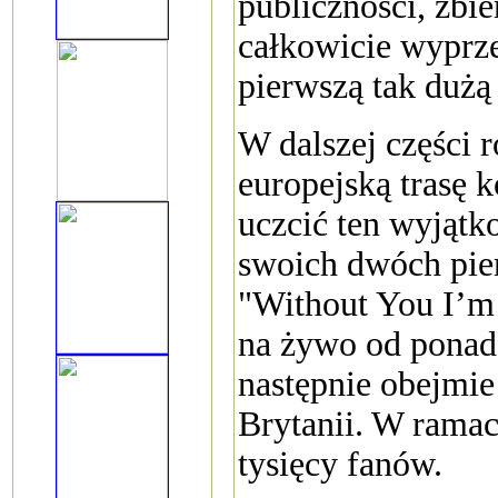
publiczności, zbie
całkowicie wyprze
pierwszą tak dużą 
W dalszej części 
europejską trasę 
uczcić ten wyjątk
swoich dwóch pie
"Without You I’m 
na żywo od ponad 2
następnie obejmie
Brytanii. W ramac
tysięcy fanów.