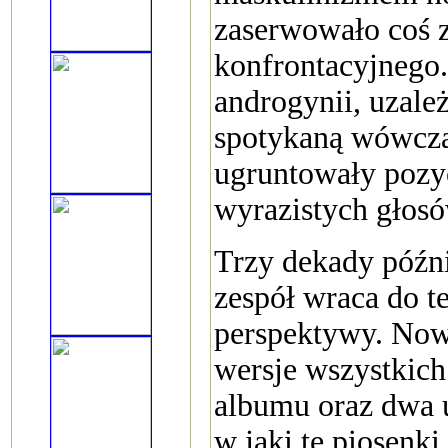
zaserwowało coś z
konfrontacyjnego.
androgynii, uzależ
spotykaną wówcz
ugruntowały pozyc
wyrazistych głos
Trzy dekady późn
zespół wraca do 
perspektywy. Now
wersje wszystkich
albumu oraz dwa 
w jaki te piosenk