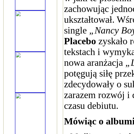
zachowując jednoc
ukształtował. Wśró
single
„Nancy Bo
Placebo
zyskało 
tekstach i wymyka
nowa aranżacja
„L
potęgują siłę prze
zdecydowały o suk
zarazem rozwój i 
czasu debiutu.
Mówiąc o albumie