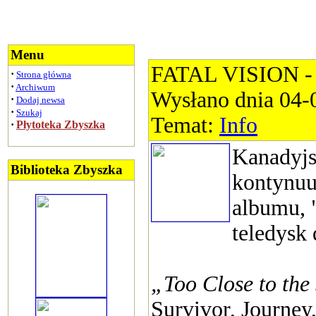
Menu
FATAL VISION - 
·
Strona główna
·
Archiwum
Wysłano dnia 04-
·
Dodaj newsa
·
Szukaj
Temat:
Info
·
Płytoteka Zbyszka
Kanadyjs
Biblioteka Zbyszka
kontynuu
albumu, 
teledysk
„Too Close to the
Survivor, Journey