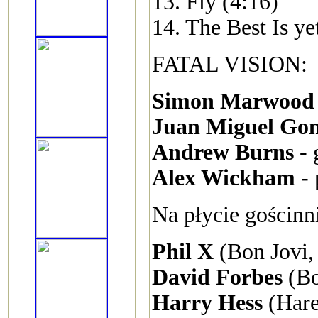
13. Fly (4:16)
14. The Best Is y
FATAL VISION:
Simon Marwood
Juan Miguel Go
Andrew Burns
- 
Alex Wickham
- 
Na płycie gościnni
Phil X
(Bon Jovi,
David Forbes
(Bo
Harry Hess
(Har