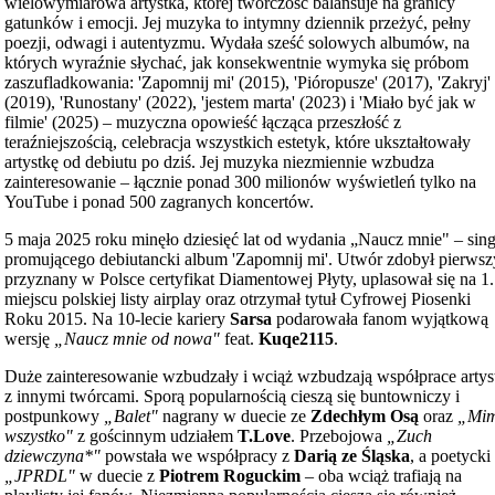
wielowymiarowa artystka, której twórczość balansuje na granicy
gatunków i emocji. Jej muzyka to intymny dziennik przeżyć, pełny
poezji, odwagi i autentyzmu. Wydała sześć solowych albumów, na
których wyraźnie słychać, jak konsekwentnie wymyka się próbom
zaszufladkowania: 'Zapomnij mi' (2015), 'Pióropusze' (2017), 'Zakryj'
(2019), 'Runostany' (2022), 'jestem marta' (2023) i 'Miało być jak w
filmie' (2025) – muzyczna opowieść łącząca przeszłość z
teraźniejszością, celebracja wszystkich estetyk, które ukształtowały
artystkę od debiutu po dziś. Jej muzyka niezmiennie wzbudza
zainteresowanie – łącznie ponad 300 milionów wyświetleń tylko na
YouTube i ponad 500 zagranych koncertów.
5 maja 2025 roku minęło dziesięć lat od wydania „Naucz mnie" – sing
promującego debiutancki album 'Zapomnij mi'. Utwór zdobył pierwsz
przyznany w Polsce certyfikat Diamentowej Płyty, uplasował się na 1.
miejscu polskiej listy airplay oraz otrzymał tytuł Cyfrowej Piosenki
Roku 2015. Na 10-lecie kariery
Sarsa
podarowała fanom wyjątkową
wersję
„Naucz mnie od nowa"
feat.
Kuqe2115
.
Duże zainteresowanie wzbudzały i wciąż wzbudzają współprace artys
z innymi twórcami. Sporą popularnością cieszą się buntowniczy i
postpunkowy
„Balet"
nagrany w duecie ze
Zdechłym Osą
oraz
„Mi
wszystko"
z gościnnym udziałem
T.Love
. Przebojowa
„Zuch
dziewczyna*"
powstała we współpracy z
Darią ze Śląska
, a poetycki
„JPRDL"
w duecie z
Piotrem Roguckim
– oba wciąż trafiają na