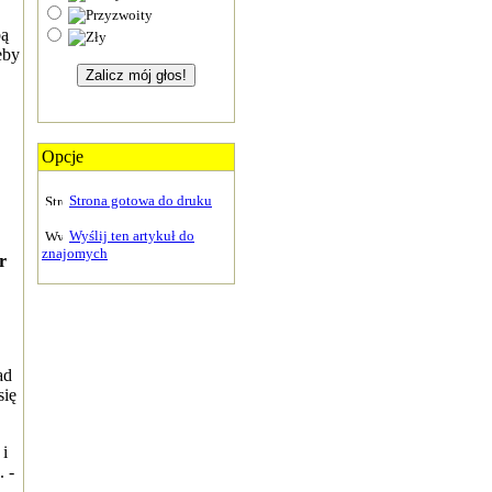
bą
eby
Opcje
Strona gotowa do druku
Wyślij ten artykuł do
znajomych
r
ad
się
 i
 -