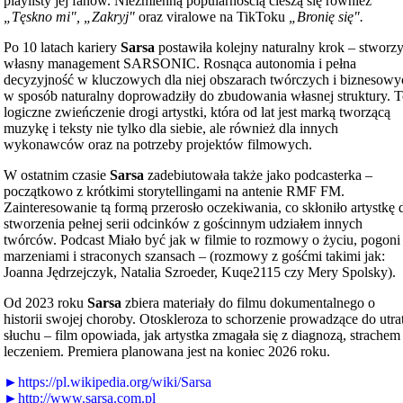
playlisty jej fanów. Niezmienną popularnością cieszą się również
„Tęskno mi", „Zakryj"
oraz viralowe na TikToku
„Bronię się".
Po 10 latach kariery
Sarsa
postawiła kolejny naturalny krok – stworzy
własny management SARSONIC. Rosnąca autonomia i pełna
decyzyjność w kluczowych dla niej obszarach twórczych i biznesowy
w sposób naturalny doprowadziły do zbudowania własnej struktury. 
logiczne zwieńczenie drogi artystki, która od lat jest marką tworzącą
muzykę i teksty nie tylko dla siebie, ale również dla innych
wykonawców oraz na potrzeby projektów filmowych.
W ostatnim czasie
Sarsa
zadebiutowała także jako podcasterka –
początkowo z krótkimi storytellingami na antenie RMF FM.
Zainteresowanie tą formą przerosło oczekiwania, co skłoniło artystkę 
stworzenia pełnej serii odcinków z gościnnym udziałem innych
twórców. Podcast Miało być jak w filmie to rozmowy o życiu, pogoni
marzeniami i straconych szansach – (rozmowy z gośćmi takimi jak:
Joanna Jędrzejczyk, Natalia Szroeder, Kuqe2115 czy Mery Spolsky).
Od 2023 roku
Sarsa
zbiera materiały do filmu dokumentalnego o
historii swojej choroby. Otoskleroza to schorzenie prowadzące do utra
słuchu – film opowiada, jak artystka zmagała się z diagnozą, strachem 
leczeniem. Premiera planowana jest na koniec 2026 roku.
►https://pl.wikipedia.org/wiki/Sarsa
►http://www.sarsa.com.pl