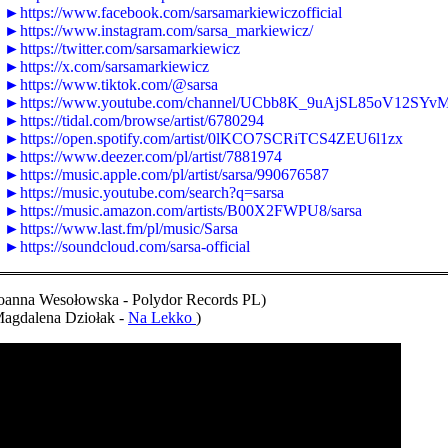
►https://www.facebook.com/sarsamarkiewiczofficial
►https://www.instagram.com/sarsa_markiewicz/
►https://twitter.com/sarsamarkiewicz
►https://x.com/sarsamarkiewicz
►https://www.tiktok.com/@sarsa
►https://www.youtube.com/channel/UCbb8K_9uAjSL85oV12SYv
►https://tidal.com/browse/artist/6780294
►https://open.spotify.com/artist/0lKCO7SCRiTCS4ZEU6l1zx
►https://www.deezer.com/pl/artist/7881974
►https://music.apple.com/pl/artist/sarsa/990676587
►https://music.youtube.com/search?q=sarsa
►https://music.amazon.com/artists/B00X2FWPU8/sarsa
►https://www.last.fm/pl/music/Sarsa
►https://soundcloud.com/sarsa-official
oanna Wesołowska - Polydor Records PL)
Magdalena Dziołak -
Na Lekko
)