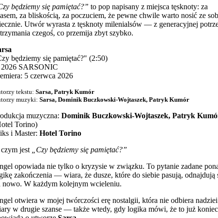
zy będziemy się pamiętać?”
to pop napisany z miejsca tęsknoty: za
asem, za bliskością, za poczuciem, że pewne chwile warto nosić ze so
ecznie. Utwór wyrasta z tęsknoty milenialsów — z generacyjnej potrz
trzymania czegoś, co przemija zbyt szybko.
arsa
zy będziemy się pamiętać?" (2:50)
 2026 SARSONIC
emiera: 5 czerwca 2026
torzy tekstu:
Sarsa, Patryk Kumór
torzy muzyki:
Sarsa, Dominik Buczkowski-Wojtaszek, Patryk Kumór
rodukcja muzyczna:
Dominik Buczkowski-Wojtaszek, Patryk Kumó
otel Torino)
ks i Master:
Hotel Torino
 czym jest
„Czy będziemy się pamiętać?”
ngel opowiada nie tylko o kryzysie w związku. To pytanie zadane pon
gikę zakończenia — wiara, że dusze, które do siebie pasują, odnajdują 
a nowo. W każdym kolejnym wcieleniu.
ngel otwiera w mojej twórczości erę nostalgii, która nie odbiera nadziei
ary w drugie szanse — także wtedy, gdy logika mówi, że to już koniec.
powiada o utworze
Sarsa