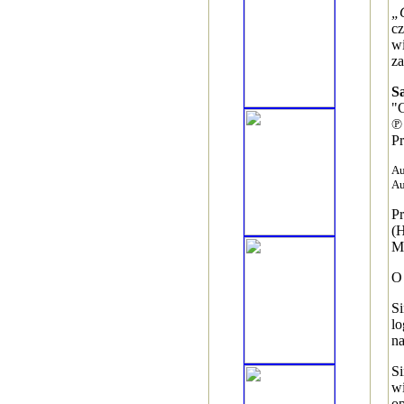
„C
cz
wi
za
S
"C
℗
Pr
Au
Au
P
(H
Mi
O
Si
lo
n
Si
wi
o