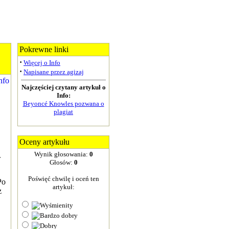
Pokrewne linki
·
Więcej o Info
·
Napisane przez agizaj
Najczęściej czytany artykuł o
Info:
Beyoncé Knowles pozwana o
plagiat
Oceny artykułu
Wynik głosowania:
0
.
Głosów:
0
Poświęć chwilę i oceń ten
Po
artykuł:
z