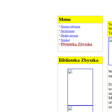
Menu
Sa
·
Strona główna
Wy
·
Archiwum
T
·
Dodaj newsa
·
Szukaj
·
Płytoteka Zbyszka
Biblioteka Zbyszka
Wo
na
Dz
wo
su
Ma
ot
zo