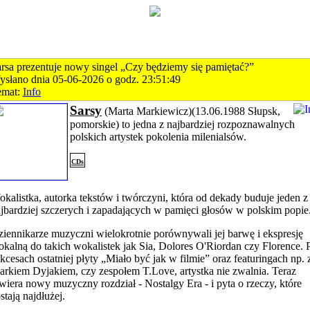
rsa prezentuje nowy singel „Czy będziemy się pamiętać?”
słano dnia 05-06-2026 o godz. 23:51:49
emat:
Info
Sarsy
(Marta Markiewicz)(13.06.1988 Słupsk,
pomorskie) to jedna z najbardziej rozpoznawalnych
polskich artystek pokolenia milenialsów.
CDs
kalistka, autorka tekstów i twórczyni, która od dekady buduje jeden z
jbardziej szczerych i zapadających w pamięci głosów w polskim popie
iennikarze muzyczni wielokrotnie porównywali jej barwę i ekspresję
kalną do takich wokalistek jak Sia, Dolores O'Riordan czy Florence. 
kcesach ostatniej płyty „Miało być jak w filmie” oraz featuringach np. 
rkiem Dyjakiem, czy zespołem T.Love, artystka nie zwalnia. Teraz
wiera nowy muzyczny rozdział - Nostalgy Era - i pyta o rzeczy, które
stają najdłużej.