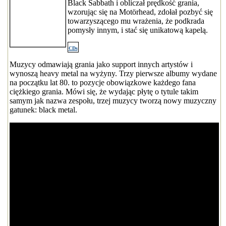
Black Sabbath i obliczał prędkość grania,
wzorując się na Motörhead, zdołał pozbyć się
towarzyszącego mu wrażenia, że podkrada
pomysły innym, i stać się unikatową kapelą.
CDs
Muzycy odmawiają grania jako support innych artystów i
wynoszą heavy metal na wyżyny. Trzy pierwsze albumy wydane
na początku lat 80. to pozycje obowiązkowe każdego fana
ciężkiego grania. Mówi się, że wydając płytę o tytule takim
samym jak nazwa zespołu, trzej muzycy tworzą nowy muzyczny
gatunek: black metal.