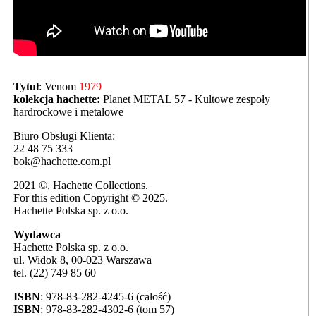
Tytuł
: Venom
1979
kolekcja hachette:
Planet METAL 57 - Kultowe zespoły
hardrockowe i metalowe
Biuro Obsługi Klienta:
22 48 75 333
bok@hachette.com.pl
2021 ©, Hachette Collections.
For this edition Copyright © 2025.
Hachette Polska sp. z o.o.
Wydawca
Hachette Polska sp. z o.o.
ul. Widok 8, 00-023 Warszawa
tel. (22) 749 85 60
ISBN
: 978-83-282-4245-6 (całość)
ISBN
: 978-83-282-4302-6 (tom 57)