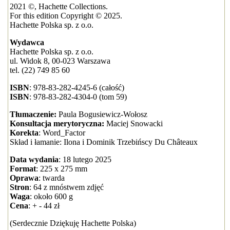
2021 ©, Hachette Collections.
For this edition Copyright © 2025.
Hachette Polska sp. z o.o.
Wydawca
Hachette Polska sp. z o.o.
ul. Widok 8, 00-023 Warszawa
tel. (22) 749 85 60
ISBN
: 978-83-282-4245-6 (całość)
ISBN
: 978-83-282-4304-0 (tom 59)
Tłumaczenie:
Paula Bogusiewicz-Wołosz
Konsultacja merytoryczna:
Maciej Snowacki
Korekta
: Word_Factor
Skład i łamanie: Ilona i Dominik Trzebińscy Du Châteaux
Data wydania
: 18 lutego 2025
Format
: 225 x 275 mm
Oprawa
: twarda
Stron
: 64 z mnóstwem zdjęć
Waga
: około 600 g
Cena
: + - 44 zł
(Serdecznie Dziękuję Hachette Polska)