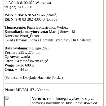
ul. Widok 8, 00-023 Warszawa
tel. (22) 749 85 60
ISBN
: 978-83-282-4245-6 (całość)
ISBN
: 978-83-282-4303-3 (tom 58)
Tłumaczenie:
Paula Bogusiewicz-Wołosz
Konsultacja merytoryczna:
Maciej Snowacki
Korekta
: Word_Factor
Skład i łamanie: Ilona i Dominik Trzebińscy Du Châteaux
Data wydania
: 4 lutego 2025
Format
: 225 x 275 mm
Oprawa
: twarda
Stron
: 64 z mnóstwem zdjęć
Waga
: około 600 g
Cena
: + - 44 zł
(Serdecznie Dziękuję Hachette Polska)
Planet METAL 57 - Venom
Venom
, co do którego wydawało się, że
pożyczył kostiumy od Juda Priest, słowa od