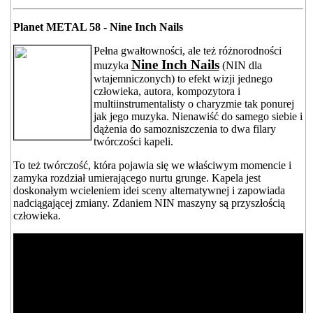
Planet METAL 58 - Nine Inch Nails
Pełna gwałtowności, ale też różnorodności
Nine Inch Nails
muzyka
(NIN dla
wtajemniczonych) to efekt wizji jednego
człowieka, autora, kompozytora i
multiinstrumentalisty o charyzmie tak ponurej
jak jego muzyka. Nienawiść do samego siebie i
dążenia do samozniszczenia to dwa filary
twórczości kapeli.
To też twórczość, która pojawia się we właściwym momencie i
zamyka rozdział umierającego nurtu grunge. Kapela jest
doskonałym wcieleniem idei sceny alternatywnej i zapowiada
nadciągającej zmiany. Zdaniem NIN maszyny są przyszłością
człowieka.