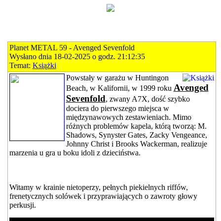
Planet METAL 59 - Avenged Sevenfold
Wysłano dnia 18-02-2025 o godz. 21:12:35
Temat:
Książki
Powstały w garażu w Huntingon
Avenged
Beach, w Kalifornii, w 1999 roku
Sevenfold
, zwany A7X, dość szybko
dociera do pierwszego miejsca w
międzynawowych zestawieniach. Mimo
różnych problemów kapela, którą tworzą: M.
Shadows, Synyster Gates, Zacky Vengeance,
Johnny Christ i Brooks Wackerman, realizuje
marzenia u gra u boku idoli z dzieciństwa.
Witamy w krainie nietoperzy, pełnych piekielnych riffów,
frenetycznych solówek i przyprawiających o zawroty głowy
perkusji.